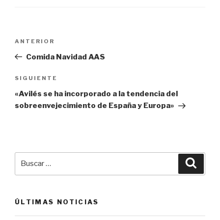
Navegación
Entrada
ANTERIOR
de
anterior:
Comida Navidad AAS
entradas
Siguiente
SIGUIENTE
entrada
«Avilés se ha incorporado a la tendencia del
sobreenvejecimiento de España y Europa»
Buscar
Busca
por:
ÚLTIMAS NOTICIAS