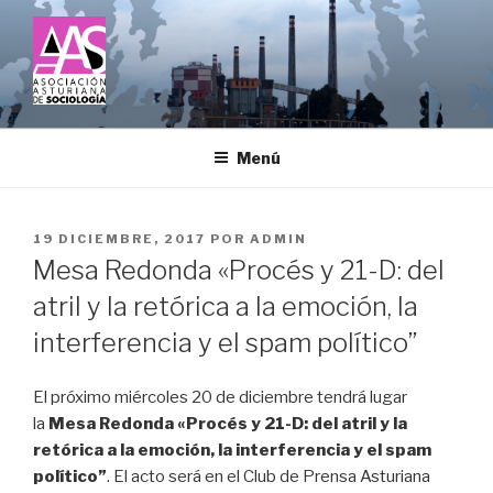
Saltar
al
contenido
ASOCIACIÓN ASTURIANA DE
SOCIOLOGÍA
Menú
PUBLICADO
19 DICIEMBRE, 2017
POR
ADMIN
EL
Mesa Redonda «Procés y 21-D: del
atril y la retórica a la emoción, la
interferencia y el spam político”
El próximo miércoles 20 de diciembre tendrá lugar
la
Mesa Redonda «Procés y 21-D: del atril y la
retórica a la emoción, la interferencia y el spam
político”
. El acto será en el Club de Prensa Asturiana