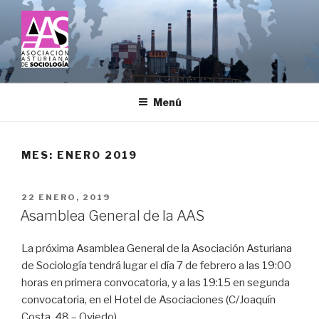
Saltar
al
contenido
ASOCIACIÓN ASTURIANA DE
SOCIOLOGÍA
Menú
MES:
ENERO 2019
PUBLICADO
22 ENERO, 2019
EL
Asamblea General de la AAS
La próxima Asamblea General de la Asociación Asturiana
de Sociología tendrá lugar el día 7 de febrero a las 19:00
horas en primera convocatoria, y a las 19:15 en segunda
convocatoria, en el Hotel de Asociaciones (C/Joaquín
Costa, 48 – Oviedo).