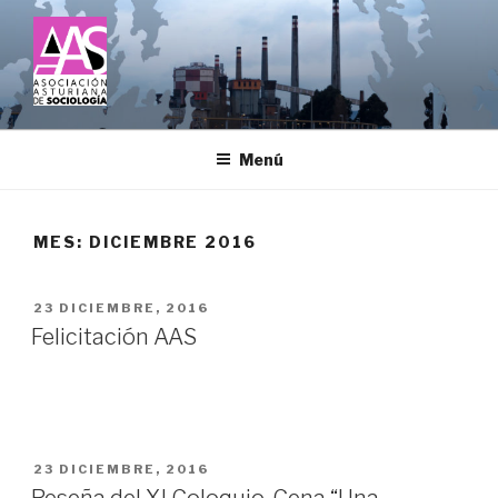
Saltar
al
contenido
ASOCIACIÓN ASTURIANA DE
SOCIOLOGÍA
Menú
MES:
DICIEMBRE 2016
PUBLICADO
23 DICIEMBRE, 2016
EL
Felicitación AAS
PUBLICADO
23 DICIEMBRE, 2016
EL
Reseña del XI Coloquio-Cena “Una