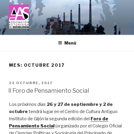
Saltar
al
contenido
ASOCIACIÓN ASTURIANA DE
SOCIOLOGÍA
Menú
MES:
OCTUBRE 2017
PUBLICADO
22 OCTUBRE, 2017
EL
II Foro de Pensamiento Social
Los próximos días
26 y 27 de septiembre y 2 de
octubre
tendrá lugar en el Centro de Cultura Antiguo
Instituto de Gijón la segunda edición del
Foro de
Pensamiento Social
(organizado por el Colegio Oficial
de Ciencias Políticas y Sociología del Principado de