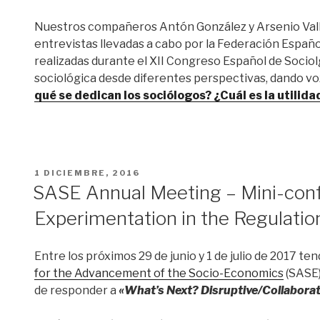
Nuestros compañeros Antón González y Arsenio Valb
entrevistas llevadas a cabo por la Federación Español
realizadas durante el XII Congreso Español de Sociolg
sociológica desde diferentes perspectivas, dando voz a
qué se dedican los sociólogos? ¿Cuál es la utilida
PUBLICADO
1 DICIEMBRE, 2016
EL
SASE Annual Meeting – Mini-conf
Experimentation in the Regulati
Entre los próximos 29 de junio y 1 de julio de 2017 te
for the Advancement of the Socio-Economics
(SASE)
de responder a
«What’s Next? Disruptive/Collabora