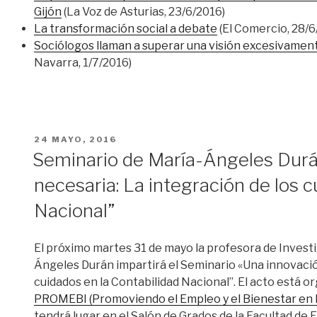
Gijón
(La Voz de Asturias, 23/6/2016)
La transformación social a debate
(El Comercio, 28/6
Sociólogos llaman a superar una visión excesivamente
Navarra, 1/7/2016)
PUBLICADO
24 MAYO, 2016
EL
Seminario de María-Ángeles Durá
necesaria: La integración de los c
Nacional”
El próximo martes 31 de mayo la profesora de Inves
Ángeles Durán impartirá el Seminario «Una innovació
cuidados en la Contabilidad Nacional”. El acto está o
PROMEBI (Promoviendo el Empleo y el Bienestar en
tendrá lugar en el Salón de Grados de la Facultad de 