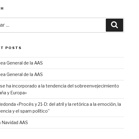
CH
r
Buscar
NT POSTS
ea General de la AAS
ea General de la AAS
 se ha incorporado a la tendencia del sobreenvejecimiento
aña y Europa»
donda «Procés y 21-D: del atril y la retórica a la emoción, la
rencia y el spam político”
 Navidad AAS