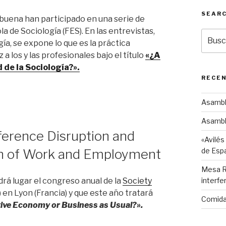
SEAR
uena han participado en una serie de
a de Sociología (FES). En las entrevistas,
Busca
ía, se expone lo que es la práctica
por:
 los y las profesionales bajo el título
«¿A
d de la Sociología?».
RECE
Asambl
Asambl
erence Disruption and
«Avilés
de Esp
on of Work and Employment
Mesa Re
ndrá lugar el congreso anual de la
Society
interfe
 en Lyon (Francia) y que este año tratará
Comida
tive Economy or Business as Usual?».