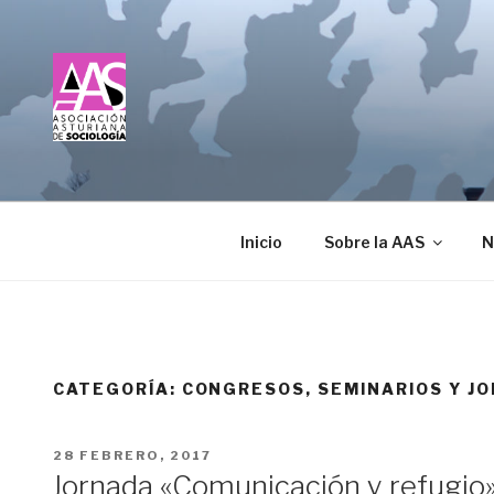
Saltar
al
contenido
ASOCIACIÓN ASTU
Inicio
Sobre la AAS
N
CATEGORÍA:
CONGRESOS, SEMINARIOS Y J
PUBLICADO
28 FEBRERO, 2017
EL
Jornada «Comunicación y refugio