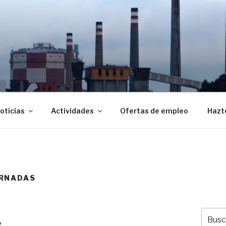
RIANA DE SOCIOLOGÍ
oticias
Actividades
Ofertas de empleo
Hazt
ORNADAS
Busca
»
por: