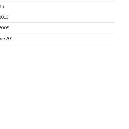
016
2016
2009
bre 201