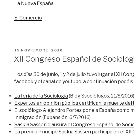
La Nueva España
El Comercio
PUBLICADO
15 NOVIEMBRE, 2016
EL
XII Congreso Español de Sociolog
Los días 30 de junio, 1 y 2 de julio tuvo lugar el
XII Con
facebok
y el canal de
youtube
, a continuación podéi
La feria de la Sociología
(Blog Ssociólogos, 21/8/2016
Expertos en opinión pública certifican la muerte del
El sociólogo Alejandro Portes pone a España como m
inmigración
(Expansión, 6/7/2016)
Saskia Sassen clausura el Congreso Español de Socio
La premio Príncipe Saskia Sassen participa en el XI