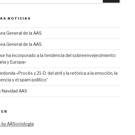
AS NOTICIAS
ea General de la AAS
ea General de la AAS
 se ha incorporado a la tendencia del sobreenvejecimiento
aña y Europa»
donda «Procés y 21-D: del atril y la retórica a la emoción, la
rencia y el spam político”
 Navidad AAS
TER
 by AASociologia