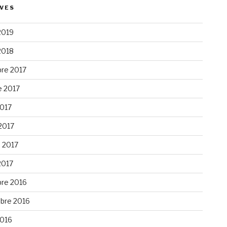
VES
2019
2018
bre 2017
e 2017
017
2017
o 2017
2017
bre 2016
bre 2016
016