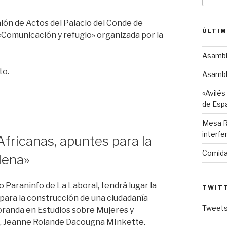
alón de Actos del Palacio del Conde de
ÚLTIM
a «Comunicación y refugio» organizada por la
Asambl
to.
Asambl
«Avilés
de Esp
Mesa Re
interfe
fricanas, apuntes para la
Comida
lena»
io Paraninfo de La Laboral, tendrá lugar la
TWIT
para la construcción de una ciudadanía
Tweets
toranda en Estudios sobre Mujeres y
e, Jeanne Rolande Dacougna MInkette.