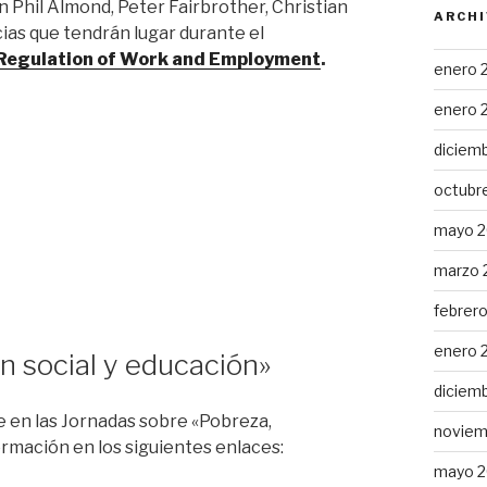
 Phil Almond, Peter Fairbrother, Christian
ARCHI
ias que tendrán lugar durante el
e Regulation of Work and Employment
.
enero 
enero 
diciem
octubr
mayo 2
marzo 
febrer
enero 
n social y educación»
diciem
e en las Jornadas sobre «Pobreza,
noviem
formación en los siguientes enlaces:
mayo 2