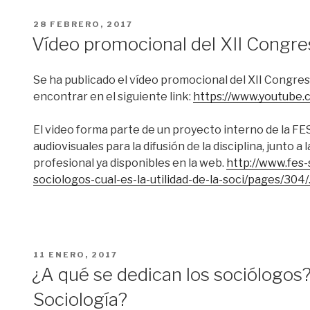
PUBLICADO
28 FEBRERO, 2017
EL
Vídeo promocional del XII Congre
Se ha publicado el vídeo promocional del XII Congre
encontrar en el siguiente link:
https://www.youtube
El video forma parte de un proyecto interno de la FES
audiovisuales para la difusión de la disciplina, junto a
profesional ya disponibles en la web.
http://www.fes-
sociologos-cual-es-la-utilidad-de-la-soci/pages/304/
PUBLICADO
11 ENERO, 2017
EL
¿A qué se dedican los sociólogos? 
Sociología?