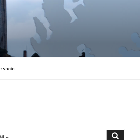
A
e socio
r
Buscar