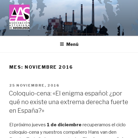
Saltar
al
contenido
ASOCIACIÓN ASTURIANA DE
SOCIOLOGÍA
Menú
MES:
NOVIEMBRE 2016
PUBLICADO
25 NOVIEMBRE, 2016
EL
Coloquio-cena: «El enigma español: ¿por
qué no existe una extrema derecha fuerte
en España?»
El próximo jueves
1 de diciembre
recuperamos el ciclo
coloquio-cena y nuestros compañero Hans van den