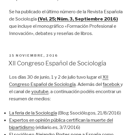
Se ha publicado el último número de la Revista Española
de Sociología
(Vol. 25; Núm. 3, Septiembre 2016)
que incluye el monográfico «Formación Profesional e
Innovación», debates y reseñas de libros.
PUBLICADO
15 NOVIEMBRE, 2016
EL
XII Congreso Español de Sociología
Los días 30 de junio, 1 y 2 de julio tuvo lugar el
XII
Congreso Español de Sociología
. Además del
facebok
y
el canal de
youtube
, a continuación podéis encontrar un
resumen de medios:
La feria de la Sociología
(Blog Ssociólogos, 21/8/2016)
Expertos en opinión pública certifican la muerte del
bipartidismo
(eldiario.es, 3/7/2016)
El sociólogo Alejandro Portes pone a España como