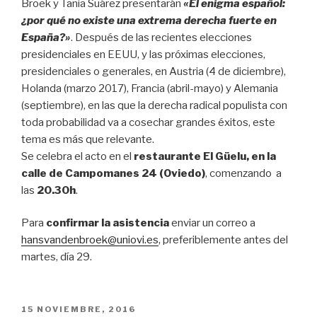
Broek y Tania Suárez presentarán
«El enigma español:
¿por qué no existe una extrema derecha fuerte en
España?»
. Después de las recientes elecciones
presidenciales en EEUU, y las próximas elecciones,
presidenciales o generales, en Austria (4 de diciembre),
Holanda (marzo 2017), Francia (abril-mayo) y Alemania
(septiembre), en las que la derecha radical populista con
toda probabilidad va a cosechar grandes éxitos, este
tema es más que relevante.
Se celebra el acto en el
restaurante El Güelu, en la
calle de Campomanes 24 (Oviedo)
, comenzando a
las
20.30h
.
Para
confirmar la asistencia
enviar un correo a
hansvandenbroek@uniovi.es
, preferiblemente antes del
martes, día 29.
PUBLICADO
15 NOVIEMBRE, 2016