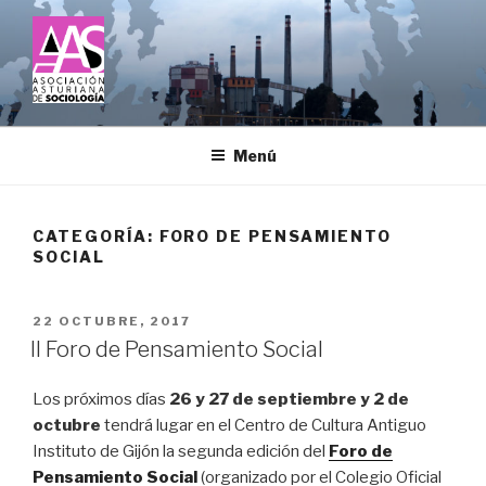
Saltar
al
contenido
ASOCIACIÓN ASTURIANA DE
SOCIOLOGÍA
Menú
CATEGORÍA:
FORO DE PENSAMIENTO
SOCIAL
PUBLICADO
22 OCTUBRE, 2017
EL
II Foro de Pensamiento Social
Los próximos días
26 y 27 de septiembre y 2 de
octubre
tendrá lugar en el Centro de Cultura Antiguo
Instituto de Gijón la segunda edición del
Foro de
Pensamiento Social
(organizado por el Colegio Oficial