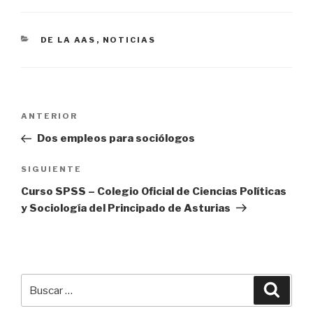
CATEGORÍAS
DE LA AAS
,
NOTICIAS
Navegación
Entrada
ANTERIOR
de
anterior:
Dos empleos para sociólogos
entradas
Siguiente
SIGUIENTE
entrada
Curso SPSS – Colegio Oficial de Ciencias Políticas
y Sociología del Principado de Asturias
Buscar
Busca
por: