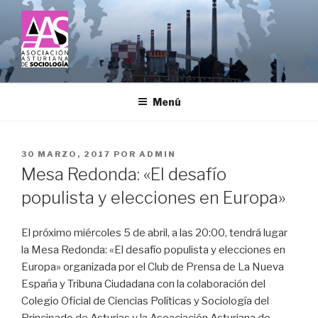
Saltar
al
contenido
ASOCIACIÓN ASTURIANA DE
SOCIOLOGÍA
Menú
PUBLICADO
30 MARZO, 2017
POR
ADMIN
EL
Mesa Redonda: «El desafío
populista y elecciones en Europa»
El próximo miércoles 5 de abril, a las 20:00, tendrá lugar
la Mesa Redonda: «El desafío populista y elecciones en
Europa» organizada por el Club de Prensa de La Nueva
España y Tribuna Ciudadana con la colaboración del
Colegio Oficial de Ciencias Políticas y Sociología del