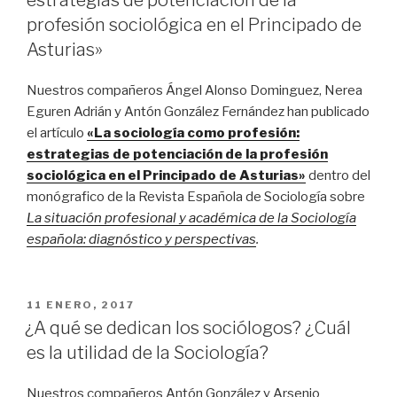
estrategias de potenciación de la
profesión sociológica en el Principado de
Asturias»
Nuestros compañeros Ángel Alonso Dominguez, Nerea
Eguren Adrián y Antón González Fernández han publicado
el artículo
«La sociología como profesión:
estrategias de potenciación de la profesión
sociológica en el Principado de Asturias»
dentro del
monógrafico de la Revista Española de Sociología sobre
La situación profesional y académica de la Sociología
española: diagnóstico y perspectivas
.
PUBLICADO
11 ENERO, 2017
EL
¿A qué se dedican los sociólogos? ¿Cuál
es la utilidad de la Sociología?
Nuestros compañeros Antón González y Arsenio