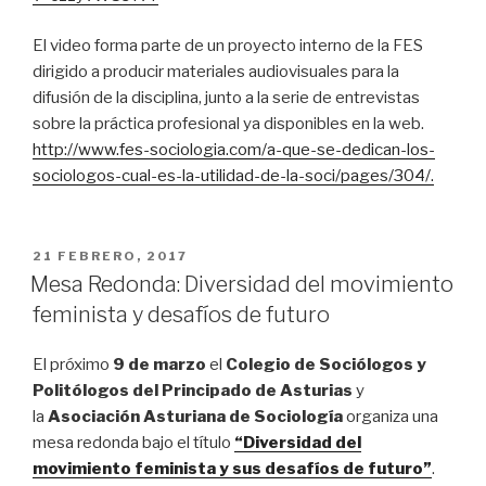
El video forma parte de un proyecto interno de la FES
dirigido a producir materiales audiovisuales para la
difusión de la disciplina, junto a la serie de entrevistas
sobre la práctica profesional ya disponibles en la web.
http://www.fes-sociologia.com/a-que-se-dedican-los-
sociologos-cual-es-la-utilidad-de-la-soci/pages/304/.
PUBLICADO
21 FEBRERO, 2017
EL
Mesa Redonda: Diversidad del movimiento
feminista y desafíos de futuro
El próximo
9 de marzo
el
Colegio de Sociólogos y
Politólogos del Principado de Asturias
y
la
Asociación Asturiana de Sociología
organiza una
mesa redonda bajo el título
“Diversidad del
movimiento feminista y sus desafíos de futuro”
.