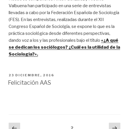
Valbuena han participado en una serie de entrevistas
llevadas a cabo por la Federación Española de Sociología
(FES). En las entrevistas, realizadas durante el XII
Congreso Español de Sociolgía, se expone lo que es la
práctica sociológica desde diferentes perspectivas,
dando voz a los y las profesionales bajo el título
«¿A qué
se dedican los sociólogos? ¿Cuál es la utilidad de la
Sociología?».
PUBLICADO
23 DICIEMBRE, 2016
EL
Felicitación AAS
Navegación
Página
Sigu
Página
2