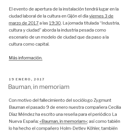
El evento de apertura de la instalación tendrá lugar en la
ciudad laboral de la cultura en Gijón el día
viernes 3 de
marzo de 2017
a las
19:30
. La jornada titulada “Industria,
cultura y ciudad” aborda la industria pesada como
escenario de un modelo de ciudad que da paso a la
cultura como capital.
Más información.
PUBLICADO
19 ENERO, 2017
EL
Bauman, in memoriam
Con motivo del fallecimiento del sociólogo Zygmunt
Bauman el pasado 9 de enero nuestra compañera Cecilia
Díaz Méndez ha escrito una reseña para el periódico La
Nueva España;
«Bauman, in memoriam»
; así como tabién
lo ha hecho el compañero Holm-Detlev Köhler, también