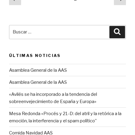
anterior
pági
de
entradas
Buscar
Busca
por:
ÚLTIMAS NOTICIAS
Asamblea General de la AAS
Asamblea General de la AAS
«Avilés se ha incorporado a la tendencia del
sobreenvejecimiento de España y Europa»
Mesa Redonda «Procés y 21-D: del atril y la retórica a la
emoción, la interferencia y el spam político”
Comida Navidad AAS