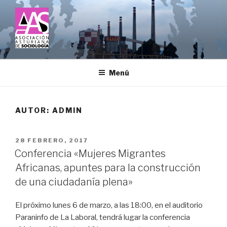
Saltar
al
contenido
ASOCIACIÓN ASTURIANA DE
SOCIOLOGÍA
Menú
AUTOR:
ADMIN
PUBLICADO
28 FEBRERO, 2017
EL
Conferencia «Mujeres Migrantes
Africanas, apuntes para la construcción
de una ciudadanía plena»
El próximo lunes 6 de marzo, a las 18:00, en el auditorio
Paraninfo de La Laboral, tendrá lugar la conferencia