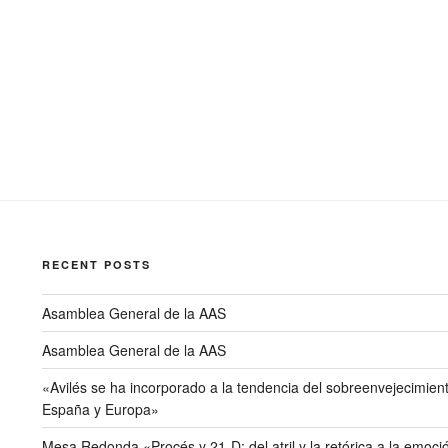
RECENT POSTS
Asamblea General de la AAS
Asamblea General de la AAS
«Avilés se ha incorporado a la tendencia del sobreenvejecimien
España y Europa»
Mesa Redonda «Procés y 21-D: del atril y la retórica a la emoció