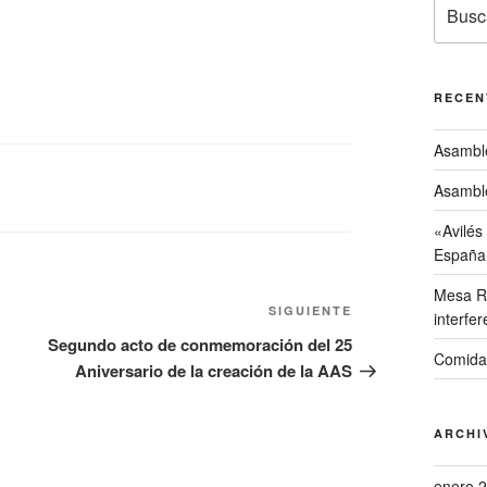
Buscar
por:
RECEN
Asambl
Asambl
«Avilés
España
Mesa Re
Siguiente
SIGUIENTE
interfer
entrada
Segundo acto de conmemoración del 25
Comida
Aniversario de la creación de la AAS
ARCHI
enero 