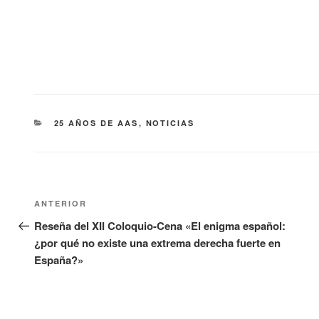
CATEGORÍAS
25 AÑOS DE AAS
,
NOTICIAS
Navegación
Entrada
ANTERIOR
de
anterior:
Reseña del XII Coloquio-Cena «El enigma español:
¿por qué no existe una extrema derecha fuerte en
entradas
España?»