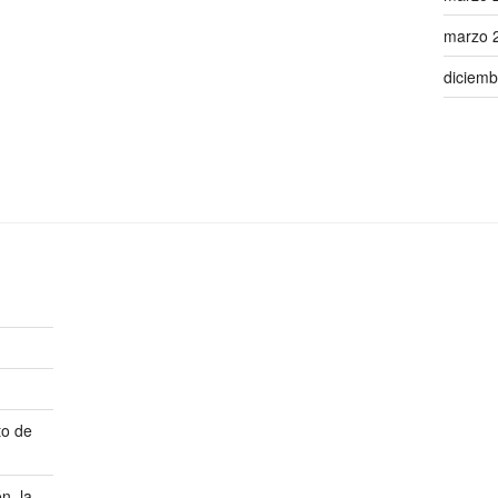
marzo 
diciemb
to de
n, la