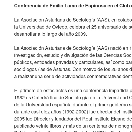
Conferencia de Emilio Lamo de Espinosa en el Club
La Asociación Asturiana de Sociología (AAS), en colab
la Universidad de Oviedo, celebra el 25 aniversario de s
desarrollar a lo largo del año 2009.
La Asociación Asturiana de Sociología (AAS) nació en 198
investigación, estudio y divulgación de las Ciencias Soc
públicos, entidades privadas y particulares, así como pa
sociólogos / as de Asturias. Con motivo de los 25 años d
a realizar una serie de actividades conmemorativas dentr
El primero de estos actos es una conferencia impartida
1982 es Catedrá tico de Sociolo gía en la Uni­versi dad 
de la Universidad española durante el primer gobierno s
durante casi diez años (1992-2002) fue director del Insti
2005 fue Director y fundador del Real Instituto Elcano d
publicado veinte libros y más de un centenar de monograf