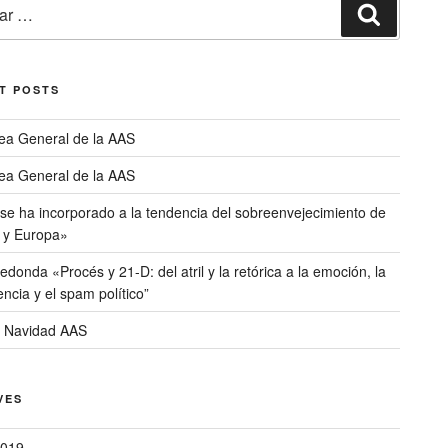
Buscar
T POSTS
ea General de la AAS
ea General de la AAS
 se ha incorporado a la tendencia del sobreenvejecimiento de
 y Europa»
donda «Procés y 21-D: del atril y la retórica a la emoción, la
encia y el spam político”
 Navidad AAS
VES
2019