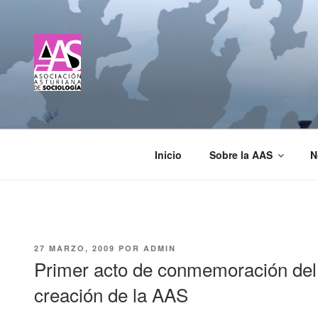
Saltar
al
contenido
ASOCIACIÓN ASTUR
Inicio
Sobre la AAS
N
PUBLICADO
27 MARZO, 2009
POR
ADMIN
EL
Primer acto de conmemoración del 
creación de la AAS