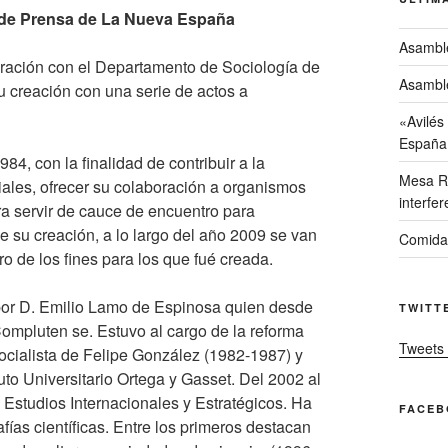
 de Prensa de La Nueva España
Asambl
oración con el Departamento de Sociología de
Asambl
u creación con una serie de actos a
«Avilés
España
4, con la finalidad de contribuir a la
Mesa Re
iales, ofrecer su colaboración a organismos
interfer
ra servir de cauce de encuentro para
e su creación, a lo largo del año 2009 se van
Comida
o de los fines para los que fué creada.
 por D. Emilio Lamo de Espinosa quien desde
TWITT
Compluten se. Estuvo al cargo de la reforma
Tweets 
ocialista de Felipe González (1982-1987) y
tuto Universitario Ortega y Gasset. Del 2002 al
e Estudios Internacionales y Estratégicos. Ha
FACE
ías científicas. Entre los primeros destacan