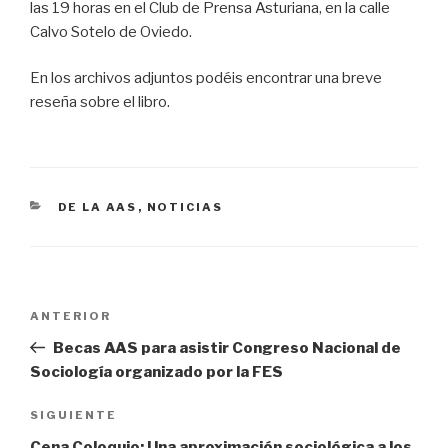
las 19 horas en el Club de Prensa Asturiana, en la calle
Calvo Sotelo de Oviedo.
En los archivos adjuntos podéis encontrar una breve
reseña sobre el libro.
CATEGORÍAS
DE LA AAS
,
NOTICIAS
Navegación
Entrada
ANTERIOR
de
anterior:
Becas AAS para asistir Congreso Nacional de
entradas
Sociología organizado por la FES
Siguiente
SIGUIENTE
entrada
Cena Coloquio: Una aproximación sociológica a los